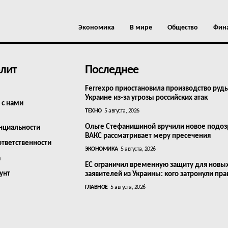
Экономика
В мире
Общество
Фин
лит
Последнее
Ferrexpo приостановила производство руд
Украине из-за угрозы российских атак
 с нами
ТЕХНО
5 августа, 2026
Ольге Стефанишиной вручили новое подоз
нциальности
ВАКС рассматривает меру пресечения
ответственности
ЭКОНОМИКА
5 августа, 2026
а
ЕС ограничил временную защиту для новы
унт
заявителей из Украины: кого затронули пра
ГЛАВНОЕ
5 августа, 2026