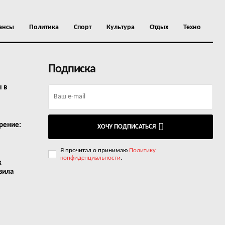
ансы
Политика
Спорт
Культура
Отдых
Техно
Подписка
ы в
рение:
ХОЧУ ПОДПИСАТЬСЯ
Я прочитал о принимаю
Политику
конфиденциальности
.
х
вила