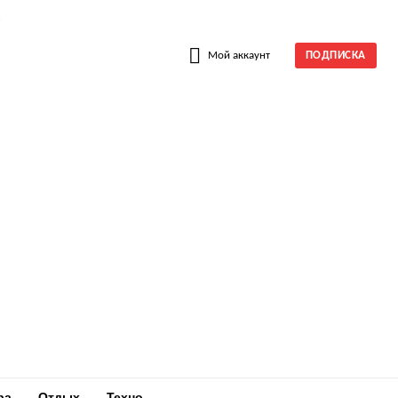
W
Мой аккаунт
ПОДПИСКА
ра
Отдых
Техно