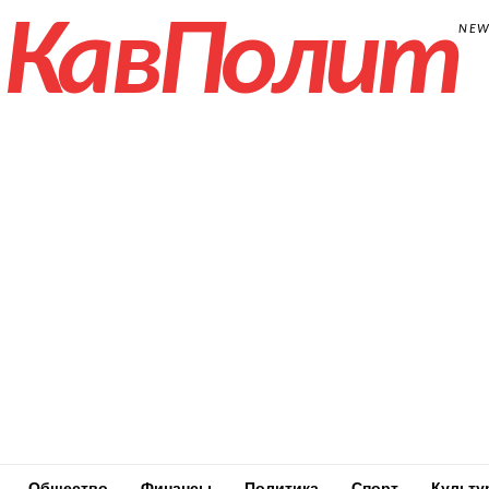
КавПолит
NE
Общество
Финансы
Политика
Спорт
Культу