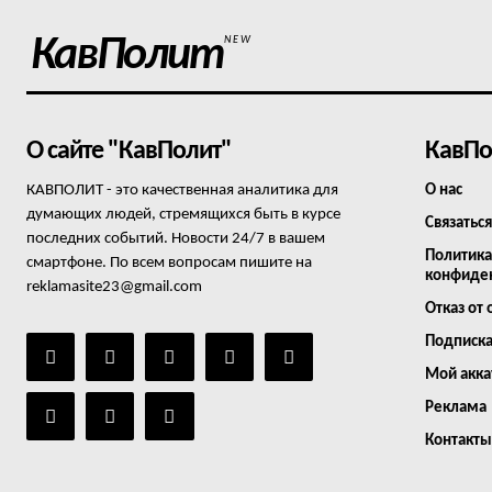
КавПолит
NEW
О сайте "КавПолит"
КавПо
КАВПОЛИТ - это качественная аналитика для
О нас
думающих людей, стремящихся быть в курсе
Связаться
последних событий. Новости 24/7 в вашем
Политика
смартфоне. По всем вопросам пишите на
конфиде
reklamasite23@gmail.com
Отказ от 
Подписк
Мой акка
Реклама
Контакты