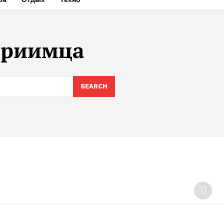
приимца
SEARCH