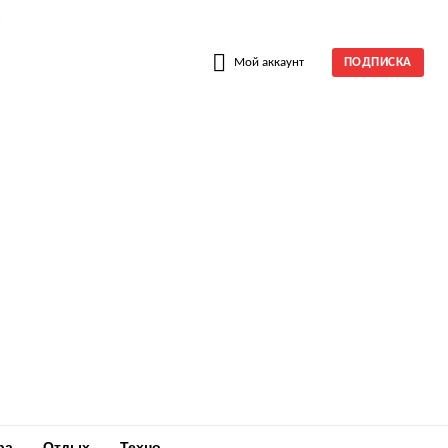
W
Мой аккаунт
ПОДПИСКА
ра
Отдых
Техно