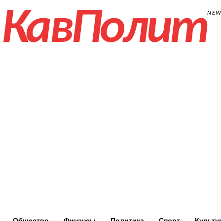
КавПолит
NE
Общество
Финансы
Политика
Спорт
Культу