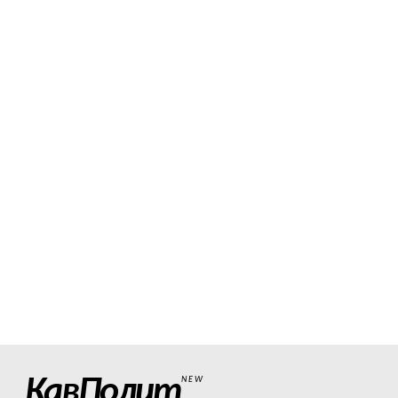
КавПолит
NEW