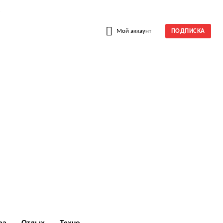
W
Мой аккаунт
ПОДПИСКА
ра
Отдых
Техно