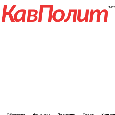
КавПолит
NE
Общество
Финансы
Политика
Спорт
Культу