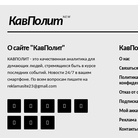
КавПолит
NEW
О сайте "КавПолит"
КавПо
КАВПОЛИТ - это качественная аналитика для
О нас
думающих людей, стремящихся быть в курсе
Связаться
последних событий. Новости 24/7 в вашем
Политика
смартфоне. По всем вопросам пишите на
конфиде
reklamasite23@gmail.com
Отказ от 
Подписк
Мой акка
Реклама
Контакты