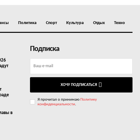
ансы
Политика
Спорт
Культура
Отдых
Техно
Подписка
026
адут
ХОЧУ ПОДПИСАТЬСЯ
т
граде
Я прочитал о принимаю
Политику
конфиденциальности
.
лавы в