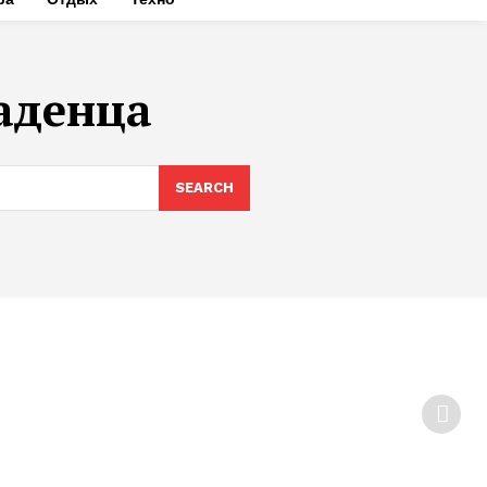
аденца
SEARCH