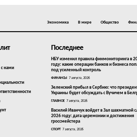
Экономика
В мире
Общество
Фин
лит
Последнее
НБУ изменил правила финмониторинга в 2
году: какие операции банков и бизнеса поп
 с нами
под усиленный контроль
ФИНАНСЫ
7 августа, 2026
нциальности
Зеленский прибыл в Сербию: что президен
ответственности
Украины будет обсуждать с Вучичем в Бел
а
ГЛАВНОЕ
7 августа, 2026
унт
Василий Иванчук войдет в Зал шахматной с
2026 году: дата церемонии и достижения
гроссмейстера
СПОРТ
7 августа, 2026