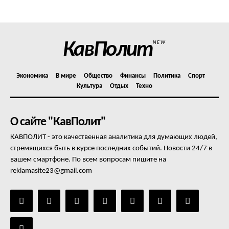
Отказ от ответственности
Подписка
Мой аккаунт
КавПолит
NEW
Реклама
Контакты
Экономика
В мире
Общество
Финансы
Политика
Спорт
Культура
Отдых
Техно
О сайте "КавПолит"
КАВПОЛИТ - это качественная аналитика для думающих людей,
стремящихся быть в курсе последних событий. Новости 24/7 в
вашем смартфоне. По всем вопросам пишите на
reklamasite23@gmail.com