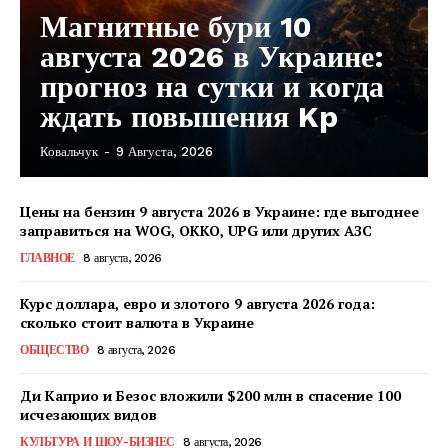
Магнитные бури 10
августа 2026 в Украине:
прогноз на сутки и когда
ждать повышения Kp
Ковальчук
-
9 Августа, 2026
Цены на бензин 9 августа 2026 в Украине: где выгоднее
заправиться на WOG, OKKO, UPG или других АЗС
ГЛАВНОЕ
8 августа, 2026
Курс доллара, евро и злотого 9 августа 2026 года:
сколько стоит валюта в Украине
ОБЩЕСТВО
8 августа, 2026
Ди Каприо и Безос вложили $200 млн в спасение 100
исчезающих видов
КавПолит
КУЛЬТУРА И ШОУ-БИЗНЕС
8 августа, 2026