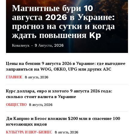
Магнитные бури 10
августа 2026 в Украине:
прогноз на сутки и когда
ждать повышения Kp
Ковальчук
-
9 Августа, 2026
Цены на бензин 9 августа 2026 в Украине: где выгоднее
заправиться на WOG, OKKO, UPG или других АЗС
ГЛАВНОЕ
8 августа, 2026
Курс доллара, евро и злотого 9 августа 2026 года:
сколько стоит валюта в Украине
ОБЩЕСТВО
8 августа, 2026
Ди Каприо и Безос вложили $200 млн в спасение 100
исчезающих видов
КавПолит
КУЛЬТУРА И ШОУ-БИЗНЕС
8 августа, 2026