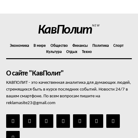
Отказ от ответственности
Подписка
Мой аккаунт
КавПолит
NEW
Реклама
Контакты
Экономика
В мире
Общество
Финансы
Политика
Спорт
Культура
Отдых
Техно
О сайте "КавПолит"
КАВПОЛИТ - это качественная аналитика для думающих людей,
стремящихся быть в курсе последних событий. Новости 24/7 в
вашем смартфоне. По всем вопросам пишите на
reklamasite23@gmail.com