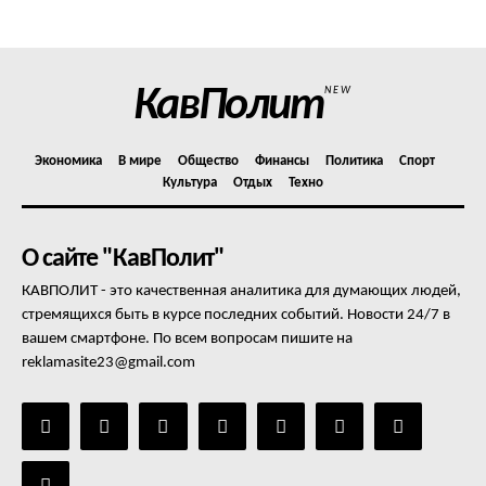
Отказ от ответственности
Подписка
Мой аккаунт
КавПолит
NEW
Реклама
Контакты
Экономика
В мире
Общество
Финансы
Политика
Спорт
Культура
Отдых
Техно
О сайте "КавПолит"
КАВПОЛИТ - это качественная аналитика для думающих людей,
стремящихся быть в курсе последних событий. Новости 24/7 в
вашем смартфоне. По всем вопросам пишите на
reklamasite23@gmail.com