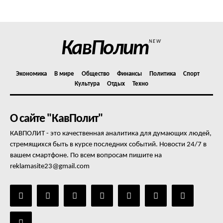
Отказ от ответственности
Подписка
Мой аккаунт
КавПолит
NEW
Реклама
Контакты
Экономика
В мире
Общество
Финансы
Политика
Спорт
Культура
Отдых
Техно
О сайте "КавПолит"
КАВПОЛИТ - это качественная аналитика для думающих людей,
стремящихся быть в курсе последних событий. Новости 24/7 в
вашем смартфоне. По всем вопросам пишите на
reklamasite23@gmail.com