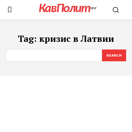
КавПолит
NEW
Tag:
кризис в Латвии
SEARCH