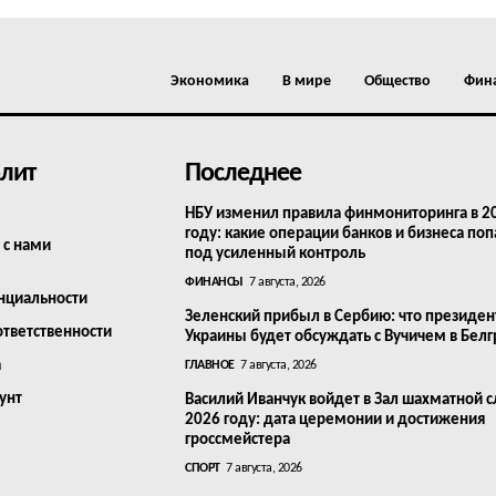
Экономика
В мире
Общество
Фин
лит
Последнее
НБУ изменил правила финмониторинга в 2
году: какие операции банков и бизнеса поп
 с нами
под усиленный контроль
ФИНАНСЫ
7 августа, 2026
нциальности
Зеленский прибыл в Сербию: что президен
ответственности
Украины будет обсуждать с Вучичем в Бел
а
ГЛАВНОЕ
7 августа, 2026
унт
Василий Иванчук войдет в Зал шахматной с
2026 году: дата церемонии и достижения
гроссмейстера
СПОРТ
7 августа, 2026