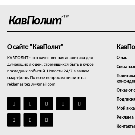
КавПолит
NEW
О сайте "КавПолит"
КавПо
КАВПОЛИТ - это качественная аналитика для
О нас
думающих людей, стремящихся быть в курсе
Связаться
последних событий. Новости 24/7 в вашем
Политика
смартфоне. По всем вопросам пишите на
конфиде
reklamasite23@gmail.com
Отказ от 
Подписк
Мой акка
Реклама
Контакты