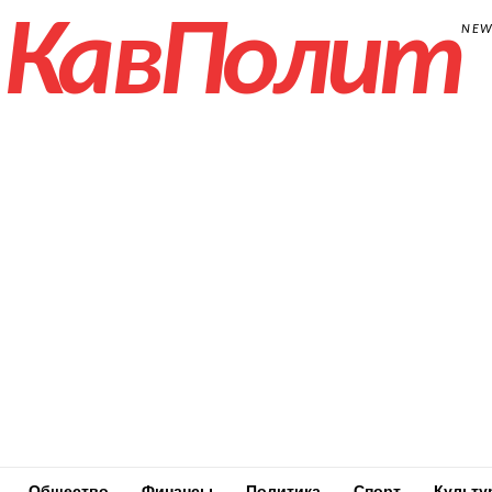
КавПолит
NE
Общество
Финансы
Политика
Спорт
Культу