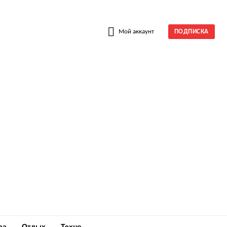
W
Мой аккаунт
ПОДПИСКА
ра
Отдых
Техно