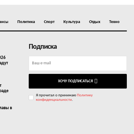
ансы
Политика
Спорт
Культура
Отдых
Техно
Подписка
026
адут
ХОЧУ ПОДПИСАТЬСЯ
т
граде
Я прочитал о принимаю
Политику
конфиденциальности
.
лавы в