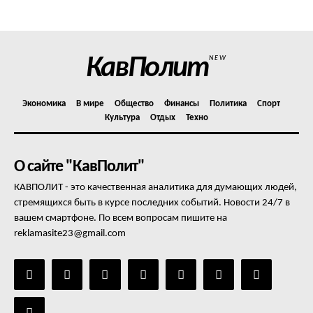
Отказ от ответственности
Подписка
Мой аккаунт
КавПолит
NEW
Реклама
Контакты
Экономика
В мире
Общество
Финансы
Политика
Спорт
Культура
Отдых
Техно
О сайте "КавПолит"
КАВПОЛИТ - это качественная аналитика для думающих людей,
стремящихся быть в курсе последних событий. Новости 24/7 в
вашем смартфоне. По всем вопросам пишите на
reklamasite23@gmail.com