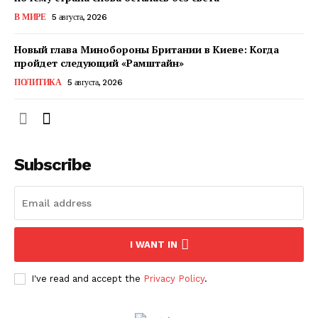
КавПолит
В МИРЕ
5 августа, 2026
Новый глава Минобороны Британии в Киеве: Когда
пройдет следующий «Рамштайн»
ПОЛИТИКА
5 августа, 2026
Subscribe
ПОДПИСАТЬСЯ СЕЙЧАС
I WANT IN
I've read and accept the
Privacy Policy
.
О нас
Связаться с нами