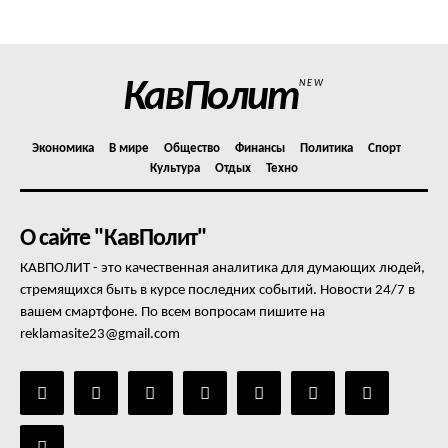
Отказ от ответственности
Подписка
Мой аккаунт
КавПолит
NEW
Реклама
Контакты
Экономика
В мире
Общество
Финансы
Политика
Спорт
Культура
Отдых
Техно
О сайте "КавПолит"
КАВПОЛИТ - это качественная аналитика для думающих людей,
стремящихся быть в курсе последних событий. Новости 24/7 в
вашем смартфоне. По всем вопросам пишите на
reklamasite23@gmail.com