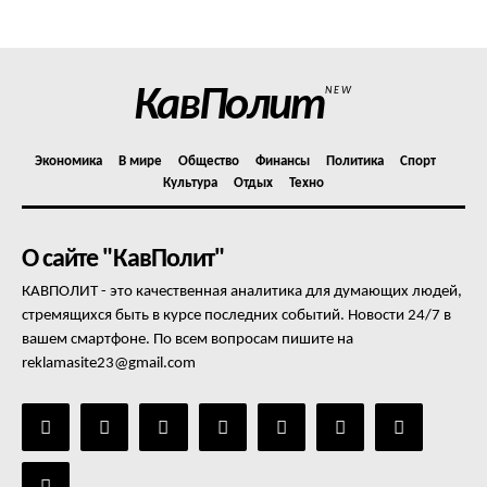
Отказ от ответственности
Подписка
Мой аккаунт
КавПолит
NEW
Реклама
Контакты
Экономика
В мире
Общество
Финансы
Политика
Спорт
Культура
Отдых
Техно
О сайте "КавПолит"
КАВПОЛИТ - это качественная аналитика для думающих людей,
стремящихся быть в курсе последних событий. Новости 24/7 в
вашем смартфоне. По всем вопросам пишите на
reklamasite23@gmail.com