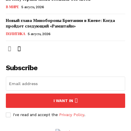
КавПолит
В МИРЕ
5 августа, 2026
Новый глава Минобороны Британии в Киеве: Когда
пройдет следующий «Рамштайн»
ПОЛИТИКА
5 августа, 2026
Subscribe
ПОДПИСАТЬСЯ СЕЙЧАС
I WANT IN
I've read and accept the
Privacy Policy
.
О нас
Связаться с нами