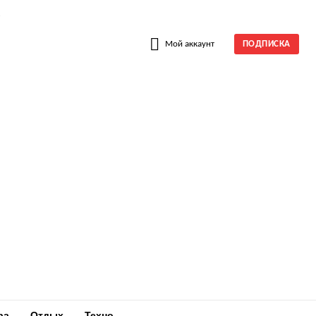
W
Мой аккаунт
ПОДПИСКА
ра
Отдых
Техно