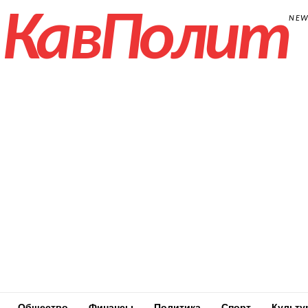
КавПолит
NE
Общество
Финансы
Политика
Спорт
Культу