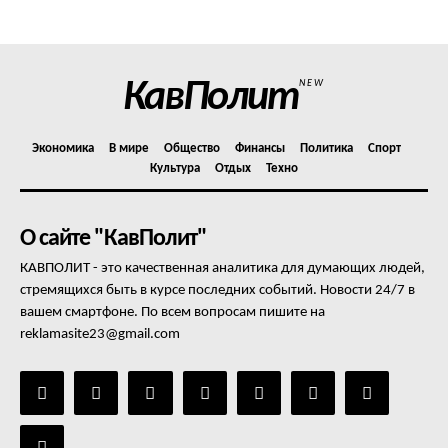
Отказ от ответственности
Подписка
Мой аккаунт
КавПолит
NEW
Реклама
Контакты
Экономика
В мире
Общество
Финансы
Политика
Спорт
Культура
Отдых
Техно
О сайте "КавПолит"
КАВПОЛИТ - это качественная аналитика для думающих людей,
стремящихся быть в курсе последних событий. Новости 24/7 в
вашем смартфоне. По всем вопросам пишите на
reklamasite23@gmail.com