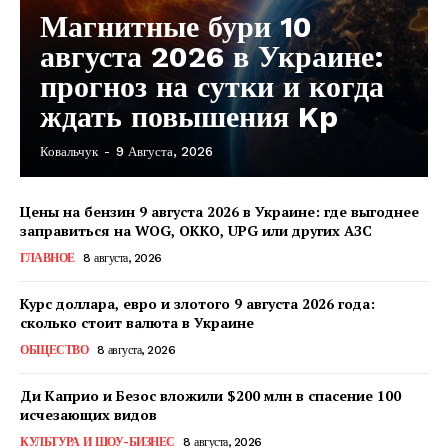
Магнитные бури 10
августа 2026 в Украине:
прогноз на сутки и когда
ждать повышения Kp
Ковальчук
-
9 Августа, 2026
Цены на бензин 9 августа 2026 в Украине: где выгоднее
заправиться на WOG, OKKO, UPG или других АЗС
ГЛАВНОЕ
8 августа, 2026
Курс доллара, евро и злотого 9 августа 2026 года:
сколько стоит валюта в Украине
ОБЩЕСТВО
8 августа, 2026
Ди Каприо и Безос вложили $200 млн в спасение 100
исчезающих видов
КавПолит
КУЛЬТУРА И ШОУ-БИЗНЕС
8 августа, 2026