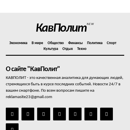
Отказ от ответственности
Подписка
Мой аккаунт
КавПолит
NEW
Реклама
Контакты
Экономика
В мире
Общество
Финансы
Политика
Спорт
Культура
Отдых
Техно
О сайте "КавПолит"
КАВПОЛИТ - это качественная аналитика для думающих людей,
стремящихся быть в курсе последних событий. Новости 24/7 в
вашем смартфоне. По всем вопросам пишите на
reklamasite23@gmail.com