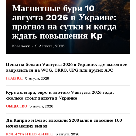
Магнитные бури 10
августа 2026 в Украине:
прогноз на сутки и когда
ждать повышения Kp
Ковальчук
-
9 Августа, 2026
Цены на бензин 9 августа 2026 в Украине: где выгоднее
заправиться на WOG, OKKO, UPG или других АЗС
ГЛАВНОЕ
8 августа, 2026
Курс доллара, евро и злотого 9 августа 2026 года:
сколько стоит валюта в Украине
ОБЩЕСТВО
8 августа, 2026
Ди Каприо и Безос вложили $200 млн в спасение 100
исчезающих видов
КавПолит
КУЛЬТУРА И ШОУ-БИЗНЕС
8 августа, 2026