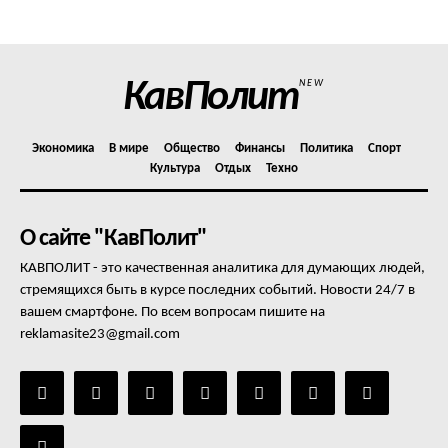
Отказ от ответственности
Подписка
Мой аккаунт
КавПолит
NEW
Реклама
Контакты
Экономика
В мире
Общество
Финансы
Политика
Спорт
Культура
Отдых
Техно
О сайте "КавПолит"
КАВПОЛИТ - это качественная аналитика для думающих людей,
стремящихся быть в курсе последних событий. Новости 24/7 в
вашем смартфоне. По всем вопросам пишите на
reklamasite23@gmail.com