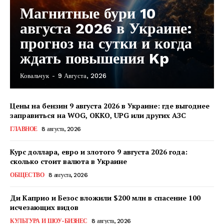
Магнитные бури 10
августа 2026 в Украине:
прогноз на сутки и когда
ждать повышения Kp
Ковальчук
-
9 Августа, 2026
Цены на бензин 9 августа 2026 в Украине: где выгоднее
заправиться на WOG, OKKO, UPG или других АЗС
ГЛАВНОЕ
8 августа, 2026
Курс доллара, евро и злотого 9 августа 2026 года:
сколько стоит валюта в Украине
ОБЩЕСТВО
8 августа, 2026
Ди Каприо и Безос вложили $200 млн в спасение 100
исчезающих видов
КавПолит
КУЛЬТУРА И ШОУ-БИЗНЕС
8 августа, 2026