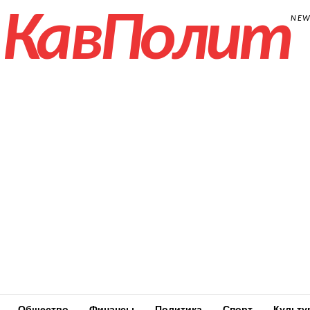
КавПолит
NE
Общество
Финансы
Политика
Спорт
Культу