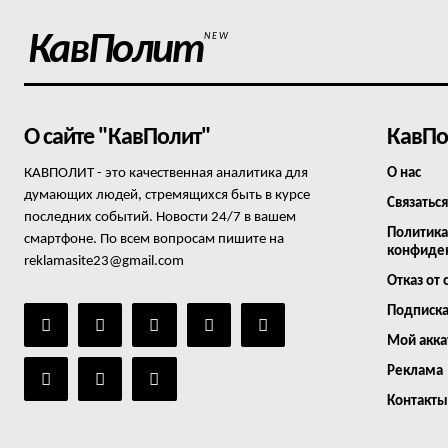
КавПолит
NEW
О сайте "КавПолит"
КавПо
КАВПОЛИТ - это качественная аналитика для
О нас
думающих людей, стремящихся быть в курсе
Связаться
последних событий. Новости 24/7 в вашем
Политика
смартфоне. По всем вопросам пишите на
конфиде
reklamasite23@gmail.com
Отказ от 
Подписк
Мой акка
Реклама
Контакты