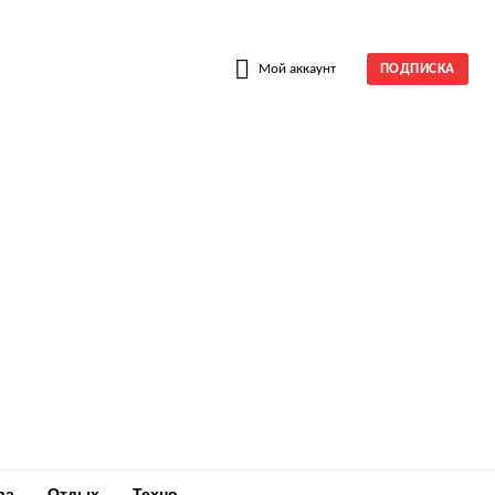
W
Мой аккаунт
ПОДПИСКА
ра
Отдых
Техно