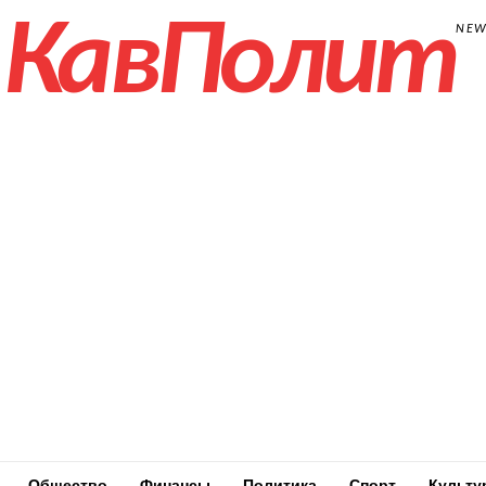
КавПолит
NE
Общество
Финансы
Политика
Спорт
Культу