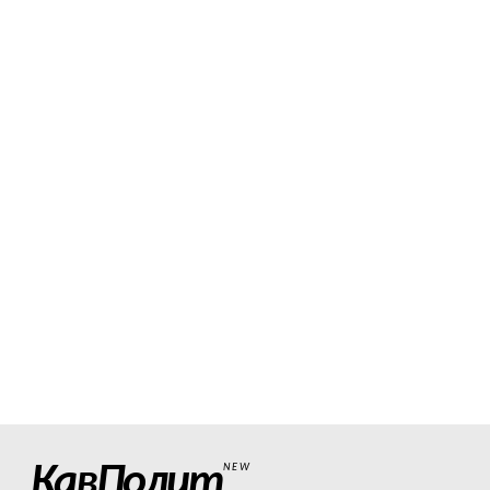
КавПолит
NEW