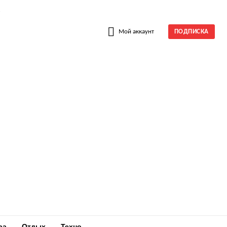
W
Мой аккаунт
ПОДПИСКА
ра
Отдых
Техно