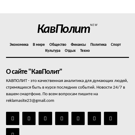
Отказ от ответственности
Подписка
Мой аккаунт
КавПолит
NEW
Реклама
Контакты
Экономика
В мире
Общество
Финансы
Политика
Спорт
Культура
Отдых
Техно
О сайте "КавПолит"
КАВПОЛИТ - это качественная аналитика для думающих людей,
стремящихся быть в курсе последних событий. Новости 24/7 в
вашем смартфоне. По всем вопросам пишите на
reklamasite23@gmail.com