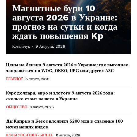
Магнитные бури 10
августа 2026 в Украине:
прогноз на сутки и когда
ждать повышения Kp
Ковальчук
-
9 Августа, 2026
Цены на бензин 9 августа 2026 в Украине: где выгоднее
заправиться на WOG, OKKO, UPG или других АЗС
ГЛАВНОЕ
8 августа, 2026
Курс доллара, евро и злотого 9 августа 2026 года:
сколько стоит валюта в Украине
ОБЩЕСТВО
8 августа, 2026
Ди Каприо и Безос вложили $200 млн в спасение 100
исчезающих видов
КавПолит
КУЛЬТУРА И ШОУ-БИЗНЕС
8 августа, 2026