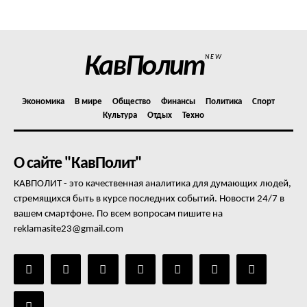
Отказ от ответственности
Подписка
Мой аккаунт
КавПолит
NEW
Реклама
Контакты
Экономика
В мире
Общество
Финансы
Политика
Спорт
Культура
Отдых
Техно
О сайте "КавПолит"
КАВПОЛИТ - это качественная аналитика для думающих людей,
стремящихся быть в курсе последних событий. Новости 24/7 в
вашем смартфоне. По всем вопросам пишите на
reklamasite23@gmail.com