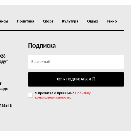
ансы
Политика
Спорт
Культура
Отдых
Техно
Подписка
026
адут
ХОЧУ ПОДПИСАТЬСЯ
т
граде
Я прочитал о принимаю
Политику
конфиденциальности
.
лавы в