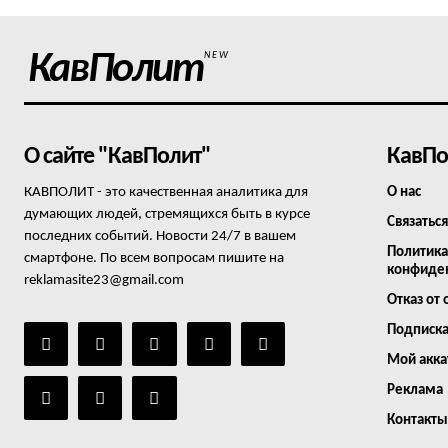
КавПолит
NEW
О сайте "КавПолит"
КавПо
КАВПОЛИТ - это качественная аналитика для
О нас
думающих людей, стремящихся быть в курсе
Связаться
последних событий. Новости 24/7 в вашем
Политика
смартфоне. По всем вопросам пишите на
конфиде
reklamasite23@gmail.com
Отказ от 
Подписк
Мой акка
Реклама
Контакты