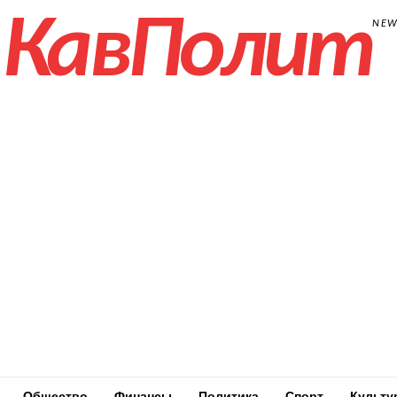
КавПолит
NE
Общество
Финансы
Политика
Спорт
Культу