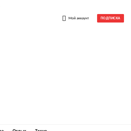
W
Мой аккаунт
ПОДПИСКА
ра
Отдых
Техно