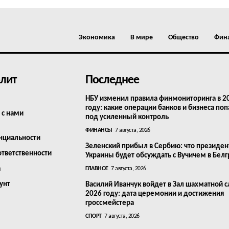
Экономика
В мире
Общество
Фин
лит
Последнее
НБУ изменил правила финмониторинга в 2
году: какие операции банков и бизнеса поп
 с нами
под усиленный контроль
ФИНАНСЫ
7 августа, 2026
нциальности
Зеленский прибыл в Сербию: что президен
ответственности
Украины будет обсуждать с Вучичем в Бел
а
ГЛАВНОЕ
7 августа, 2026
унт
Василий Иванчук войдет в Зал шахматной с
2026 году: дата церемонии и достижения
гроссмейстера
СПОРТ
7 августа, 2026