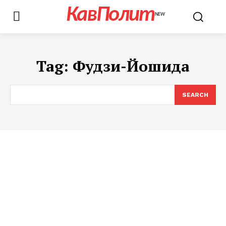
КавПолит
NEW
Tag:
Фудзи-Йошида
SEARCH