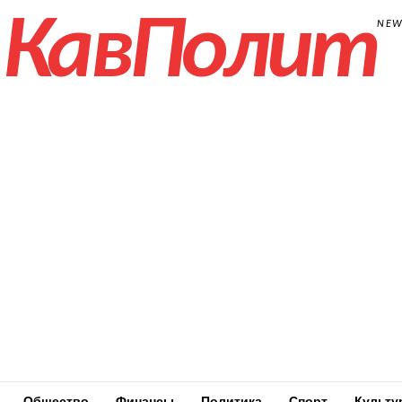
КавПолит
NE
Общество
Финансы
Политика
Спорт
Культу