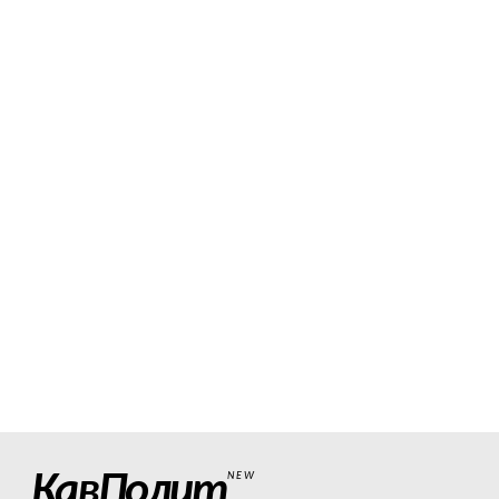
КавПолит
NEW