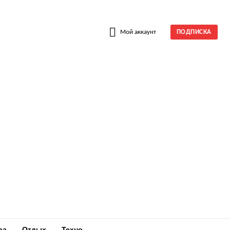
W
Мой аккаунт
ПОДПИСКА
ра
Отдых
Техно