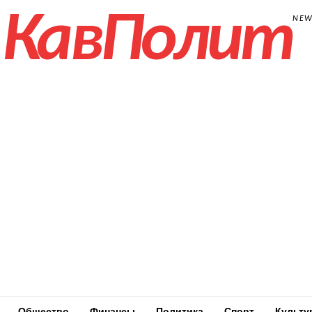
КавПолит
NE
Общество
Финансы
Политика
Спорт
Культу