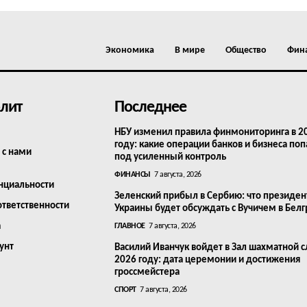
Экономика
В мире
Общество
Фин
лит
Последнее
НБУ изменил правила финмониторинга в 2
году: какие операции банков и бизнеса поп
 с нами
под усиленный контроль
ФИНАНСЫ
7 августа, 2026
нциальности
Зеленский прибыл в Сербию: что президен
ответственности
Украины будет обсуждать с Вучичем в Бел
а
ГЛАВНОЕ
7 августа, 2026
унт
Василий Иванчук войдет в Зал шахматной с
2026 году: дата церемонии и достижения
гроссмейстера
СПОРТ
7 августа, 2026