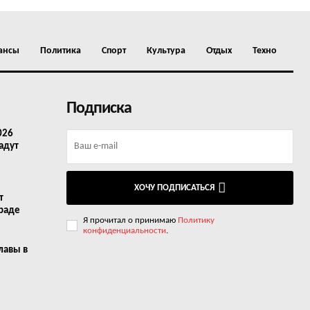
ансы
Политика
Спорт
Культура
Отдых
Техно
Подписка
026
адут
ХОЧУ ПОДПИСАТЬСЯ
т
граде
Я прочитал о принимаю
Политику
конфиденциальности
.
лавы в