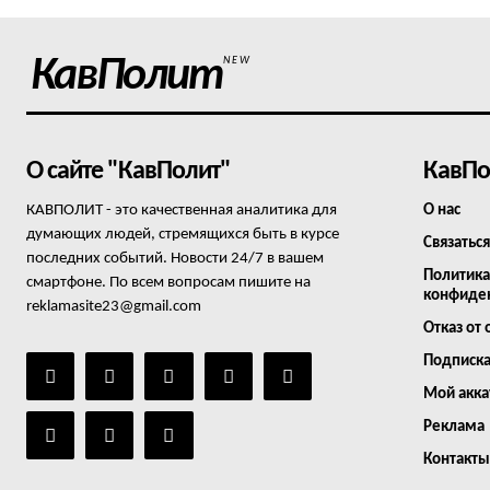
КавПолит
NEW
О сайте "КавПолит"
КавПо
КАВПОЛИТ - это качественная аналитика для
О нас
думающих людей, стремящихся быть в курсе
Связаться
последних событий. Новости 24/7 в вашем
Политика
смартфоне. По всем вопросам пишите на
конфиде
reklamasite23@gmail.com
Отказ от 
Подписк
Мой акка
Реклама
Контакты