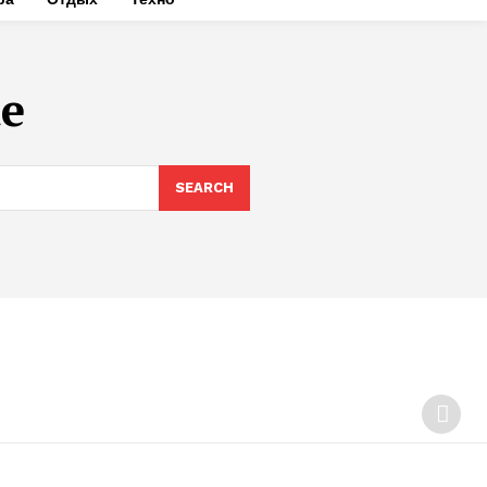
ue
SEARCH