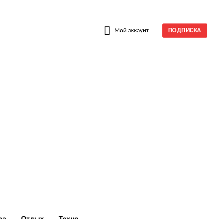
W
Мой аккаунт
ПОДПИСКА
ра
Отдых
Техно