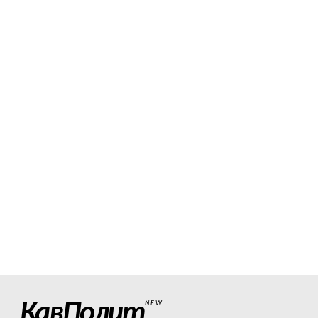
КавПолит
NEW