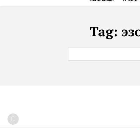
Tag:
эз