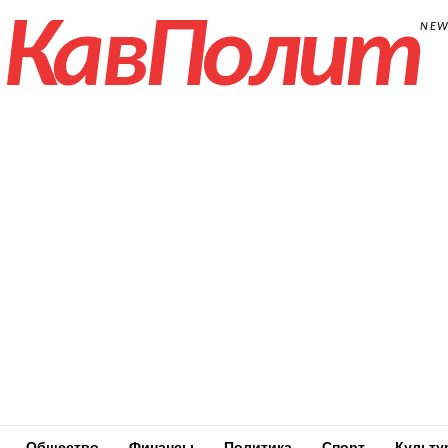
КавПолит
NE
Общество
Финансы
Политика
Спорт
Культу