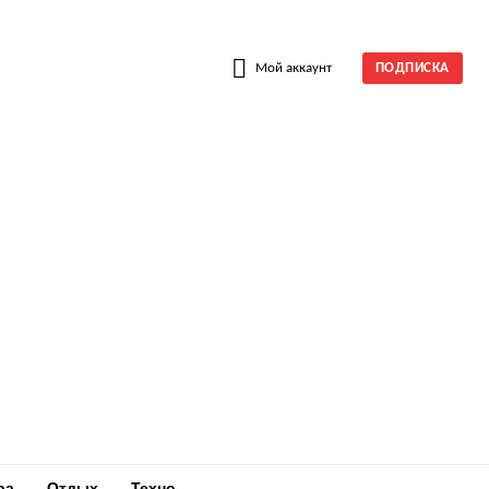
W
Мой аккаунт
ПОДПИСКА
ра
Отдых
Техно