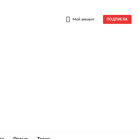
W
Мой аккаунт
ПОДПИСКА
ра
Отдых
Техно