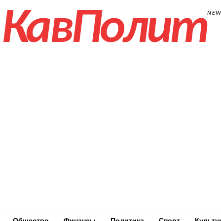
КавПолит
NE
Общество
Финансы
Политика
Спорт
Культу