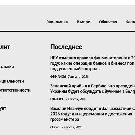
Экономика
В мире
Общество
Фин
лит
Последнее
НБУ изменил правила финмониторинга в 2
году: какие операции банков и бизнеса поп
 с нами
под усиленный контроль
ФИНАНСЫ
7 августа, 2026
нциальности
Зеленский прибыл в Сербию: что президен
ответственности
Украины будет обсуждать с Вучичем в Бел
а
ГЛАВНОЕ
7 августа, 2026
унт
Василий Иванчук войдет в Зал шахматной с
2026 году: дата церемонии и достижения
гроссмейстера
СПОРТ
7 августа, 2026