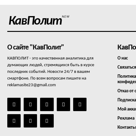
КавПолит
NEW
О сайте "КавПолит"
КавПо
КАВПОЛИТ - это качественная аналитика для
О нас
думающих людей, стремящихся быть в курсе
Связаться
последних событий. Новости 24/7 в вашем
Политика
смартфоне. По всем вопросам пишите на
конфиде
reklamasite23@gmail.com
Отказ от 
Подписк
Мой акка
Реклама
Контакты