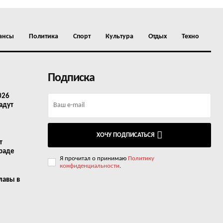
ансы
Политика
Спорт
Культура
Отдых
Техно
Подписка
026
адут
ХОЧУ ПОДПИСАТЬСЯ
т
граде
Я прочитал о принимаю
Политику
конфиденциальности
.
лавы в