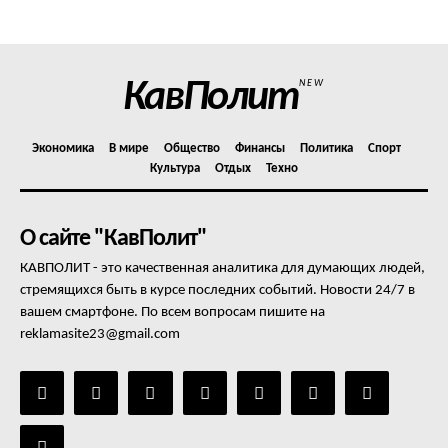
Отказ от ответственности
Подписка
Мой аккаунт
КавПолит
NEW
Реклама
Контакты
Экономика
В мире
Общество
Финансы
Политика
Спорт
Культура
Отдых
Техно
О сайте "КавПолит"
КАВПОЛИТ - это качественная аналитика для думающих людей,
стремящихся быть в курсе последних событий. Новости 24/7 в
вашем смартфоне. По всем вопросам пишите на
reklamasite23@gmail.com