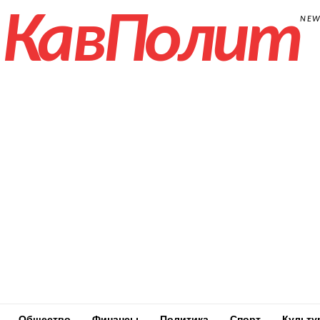
КавПолит
NE
Общество
Финансы
Политика
Спорт
Культу