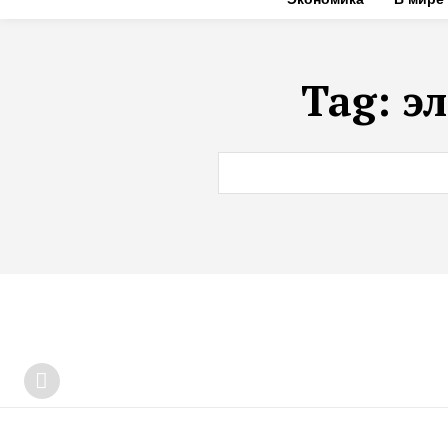
Tag:
э