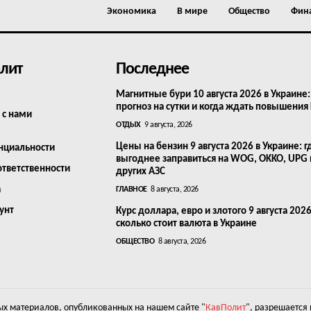
Экономика
В мире
Общество
Фин
лит
Последнее
Магнитные бури 10 августа 2026 в Украине:
прогноз на сутки и когда ждать повышения
 с нами
ОТДЫХ
9 августа, 2026
Цены на бензин 9 августа 2026 в Украине: г
нциальности
выгоднее заправиться на WOG, OKKO, UPG
ответственности
других АЗС
а
ГЛАВНОЕ
8 августа, 2026
унт
Курс доллара, евро и злотого 9 августа 2026
сколько стоит валюта в Украине
ОБЩЕСТВО
8 августа, 2026
х материалов, опубликованных на нашем сайте "
КавПолит
", разрешается