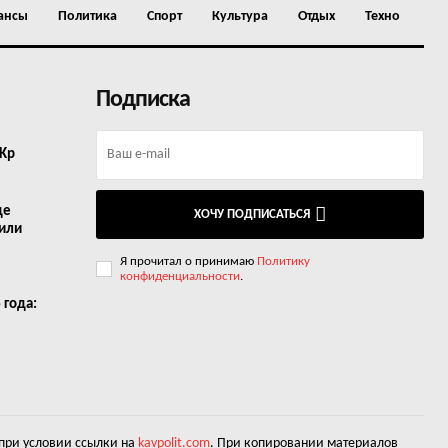
ансы
Политика
Спорт
Культура
Отдых
Техно
Подписка
 Kp
де
ХОЧУ ПОДПИСАТЬСЯ
 или
Я прочитал о принимаю
Политику
конфиденциальности
.
 года:
 при условии ссылки на
kavpolit.com
. При копировании материалов