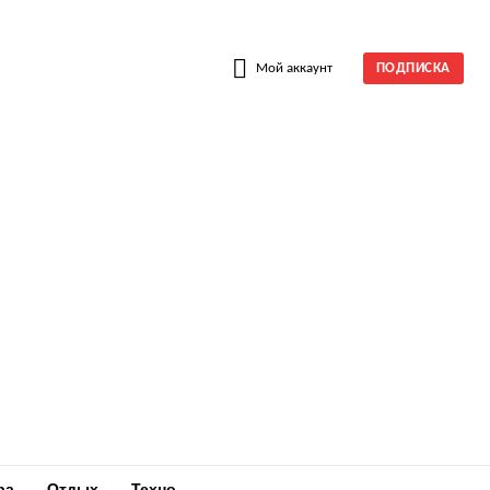
W
Мой аккаунт
ПОДПИСКА
ра
Отдых
Техно