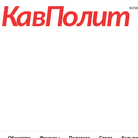
КавПолит
NE
Общество
Финансы
Политика
Спорт
Культу