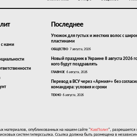
лит
Последнее
Утюжок для густых и жестких волос с шир
пластинами
 с нами
ОБЩЕСТВО
7 августа, 2026
Новый праздник в Украине 8 августа 2026 г
нциальности
кого будут поздравлять
ответственности
ГЛАВНОЕ
6 августа, 2026
а
Перевод в ВСУ через «Армия+» без согласи
унт
командира: условия и сроки
ТЕХНО
6 августа, 2026
х материалов, опубликованных на нашем сайте "
КавПолит
", разрешается
оисковых систем гиперссылка. Ссылка должна быть размещена в независим