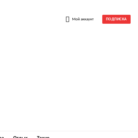
W
Мой аккаунт
ПОДПИСКА
ра
Отдых
Техно