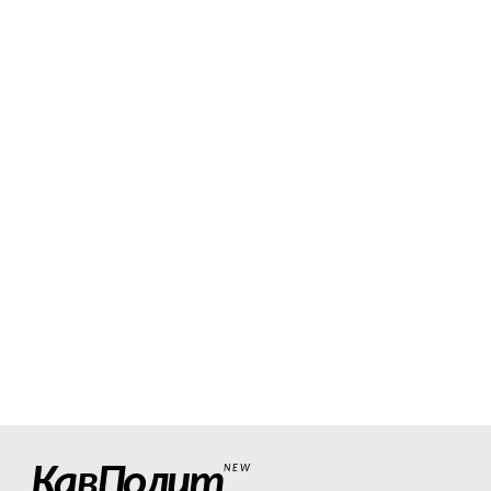
КавПолит
NEW