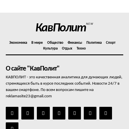
Отказ от ответственности
Подписка
Мой аккаунт
КавПолит
NEW
Реклама
Контакты
Экономика
В мире
Общество
Финансы
Политика
Спорт
Культура
Отдых
Техно
О сайте "КавПолит"
КАВПОЛИТ - это качественная аналитика для думающих людей,
стремящихся быть в курсе последних событий. Новости 24/7 в
вашем смартфоне. По всем вопросам пишите на
reklamasite23@gmail.com