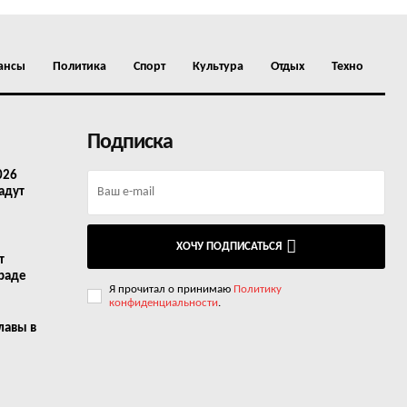
ансы
Политика
Спорт
Культура
Отдых
Техно
Подписка
026
адут
ХОЧУ ПОДПИСАТЬСЯ
т
граде
Я прочитал о принимаю
Политику
конфиденциальности
.
лавы в