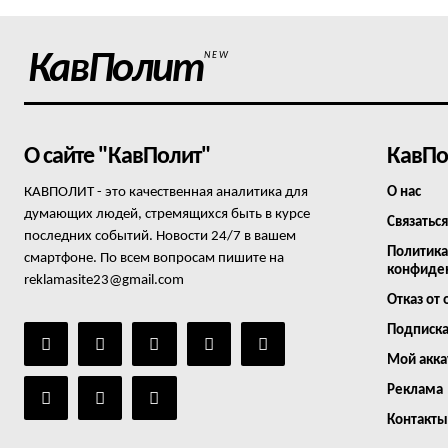
КавПолит
NEW
О сайте "КавПолит"
КавПо
КАВПОЛИТ - это качественная аналитика для
О нас
думающих людей, стремящихся быть в курсе
Связаться
последних событий. Новости 24/7 в вашем
Политика
смартфоне. По всем вопросам пишите на
конфиде
reklamasite23@gmail.com
Отказ от 
Подписк
Мой акка
Реклама
Контакты