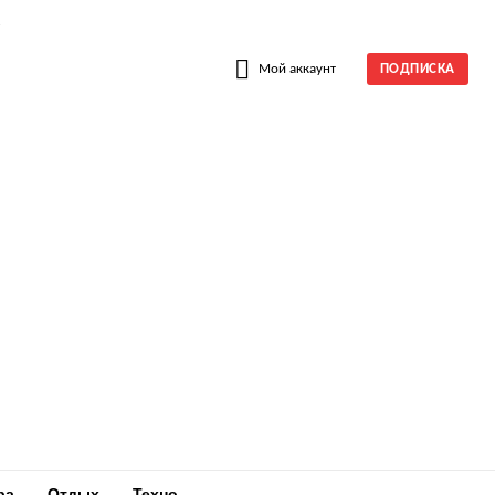
W
Мой аккаунт
ПОДПИСКА
ра
Отдых
Техно