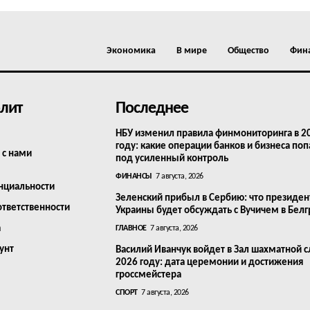
Экономика
В мире
Общество
Фин
лит
Последнее
НБУ изменил правила финмониторинга в 2
году: какие операции банков и бизнеса поп
 с нами
под усиленный контроль
ФИНАНСЫ
7 августа, 2026
нциальности
Зеленский прибыл в Сербию: что президен
ответственности
Украины будет обсуждать с Вучичем в Бел
а
ГЛАВНОЕ
7 августа, 2026
унт
Василий Иванчук войдет в Зал шахматной с
2026 году: дата церемонии и достижения
гроссмейстера
СПОРТ
7 августа, 2026