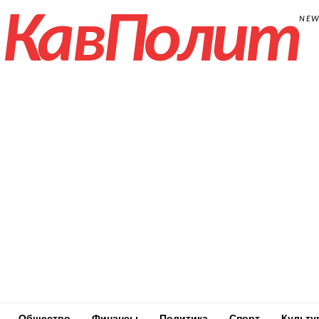
КавПолит
NE
Общество
Финансы
Политика
Спорт
Культу