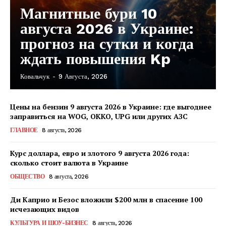
Магнитные бури 10
августа 2026 в Украине:
прогноз на сутки и когда
ждать повышения Kp
Ковальчук
-
9 Августа, 2026
Цены на бензин 9 августа 2026 в Украине: где выгоднее
заправиться на WOG, OKKO, UPG или других АЗС
ГЛАВНОЕ
8 августа, 2026
Курс доллара, евро и злотого 9 августа 2026 года:
сколько стоит валюта в Украине
ОБЩЕСТВО
8 августа, 2026
Ди Каприо и Безос вложили $200 млн в спасение 100
исчезающих видов
КавПолит
КУЛЬТУРА И ШОУ-БИЗНЕС
8 августа, 2026