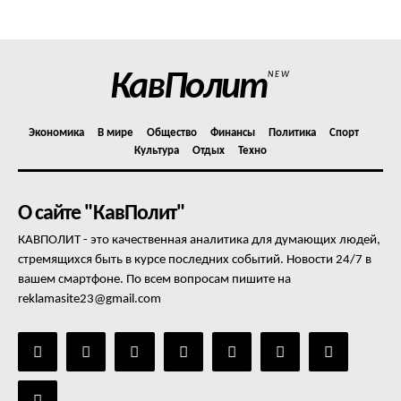
Отказ от ответственности
Подписка
Мой аккаунт
КавПолит
NEW
Реклама
Контакты
Экономика
В мире
Общество
Финансы
Политика
Спорт
Культура
Отдых
Техно
О сайте "КавПолит"
КАВПОЛИТ - это качественная аналитика для думающих людей,
стремящихся быть в курсе последних событий. Новости 24/7 в
вашем смартфоне. По всем вопросам пишите на
reklamasite23@gmail.com