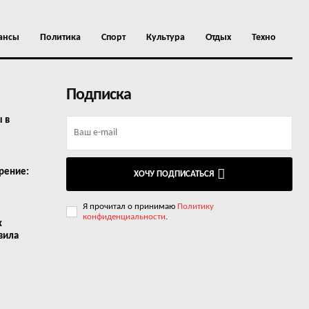
ансы
Политика
Спорт
Культура
Отдых
Техно
Подписка
ы в
рение:
ХОЧУ ПОДПИСАТЬСЯ
Я прочитал о принимаю
Политику
конфиденциальности
.
х
вила