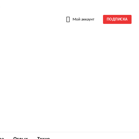
W
Мой аккаунт
ПОДПИСКА
ра
Отдых
Техно