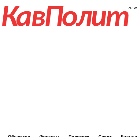
КавПолит
NE
Общество
Финансы
Политика
Спорт
Культу