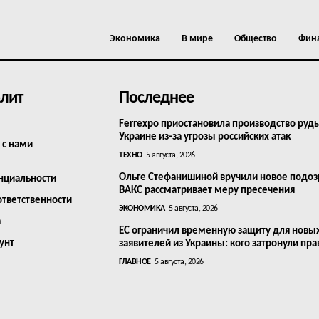
Экономика
В мире
Общество
Фин
лит
Последнее
Ferrexpo приостановила производство руд
Украине из-за угрозы российских атак
 с нами
ТЕХНО
5 августа, 2026
Ольге Стефанишиной вручили новое подоз
нциальности
ВАКС рассматривает меру пресечения
ответственности
ЭКОНОМИКА
5 августа, 2026
а
ЕС ограничил временную защиту для новы
унт
заявителей из Украины: кого затронули пра
ГЛАВНОЕ
5 августа, 2026