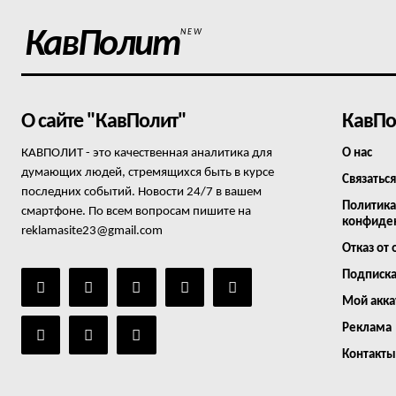
КавПолит
NEW
О сайте "КавПолит"
КавПо
КАВПОЛИТ - это качественная аналитика для
О нас
думающих людей, стремящихся быть в курсе
Связаться
последних событий. Новости 24/7 в вашем
Политика
смартфоне. По всем вопросам пишите на
конфиде
reklamasite23@gmail.com
Отказ от 
Подписк
Мой акка
Реклама
Контакты