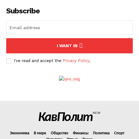
Subscribe
О нас
Связаться с нами
Политика конфиденциальности
I WANT IN
Отказ от ответственности
Подписка
I've read and accept the
Privacy Policy
.
Мой аккаунт
Реклама
Контакты
КавПолит
NEW
Экономика
В мире
Общество
Финансы
Политика
Спорт