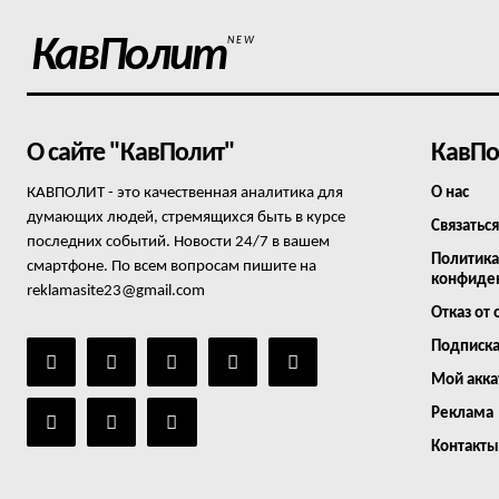
КавПолит
NEW
О сайте "КавПолит"
КавПо
КАВПОЛИТ - это качественная аналитика для
О нас
думающих людей, стремящихся быть в курсе
Связаться
последних событий. Новости 24/7 в вашем
Политика
смартфоне. По всем вопросам пишите на
конфиде
reklamasite23@gmail.com
Отказ от 
Подписк
Мой акка
Реклама
Контакты