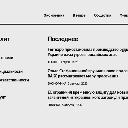
Экономика
В мире
Общество
Фин
лит
Последнее
Ferrexpo приостановила производство руд
Украине из-за угрозы российских атак
 с нами
ТЕХНО
5 августа, 2026
Ольге Стефанишиной вручили новое подоз
нциальности
ВАКС рассматривает меру пресечения
ответственности
ЭКОНОМИКА
5 августа, 2026
а
ЕС ограничил временную защиту для новы
унт
заявителей из Украины: кого затронули пра
ГЛАВНОЕ
5 августа, 2026