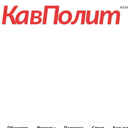
КавПолит
NE
Общество
Финансы
Политика
Спорт
Культу