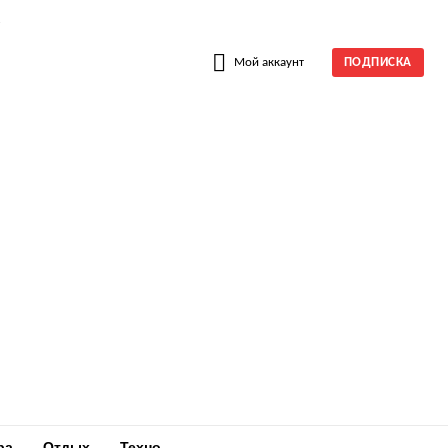
W
Мой аккаунт
ПОДПИСКА
ра
Отдых
Техно