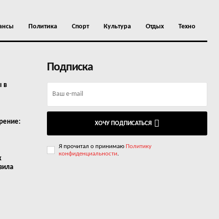
ансы
Политика
Спорт
Культура
Отдых
Техно
Подписка
ы в
рение:
ХОЧУ ПОДПИСАТЬСЯ
Я прочитал о принимаю
Политику
конфиденциальности
.
х
вила