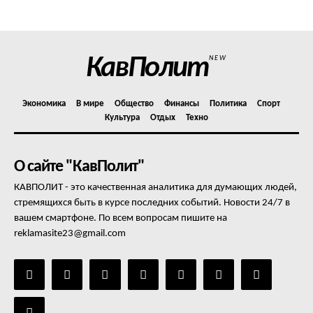
Отказ от ответственности
Подписка
Мой аккаунт
КавПолит
NEW
Реклама
Контакты
Экономика
В мире
Общество
Финансы
Политика
Спорт
Культура
Отдых
Техно
О сайте "КавПолит"
КАВПОЛИТ - это качественная аналитика для думающих людей,
стремящихся быть в курсе последних событий. Новости 24/7 в
вашем смартфоне. По всем вопросам пишите на
reklamasite23@gmail.com