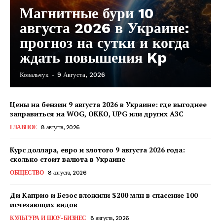
Магнитные бури 10
августа 2026 в Украине:
прогноз на сутки и когда
ждать повышения Kp
Ковальчук
-
9 Августа, 2026
Цены на бензин 9 августа 2026 в Украине: где выгоднее
заправиться на WOG, OKKO, UPG или других АЗС
ГЛАВНОЕ
8 августа, 2026
Курс доллара, евро и злотого 9 августа 2026 года:
сколько стоит валюта в Украине
ОБЩЕСТВО
8 августа, 2026
Ди Каприо и Безос вложили $200 млн в спасение 100
исчезающих видов
КавПолит
КУЛЬТУРА И ШОУ-БИЗНЕС
8 августа, 2026