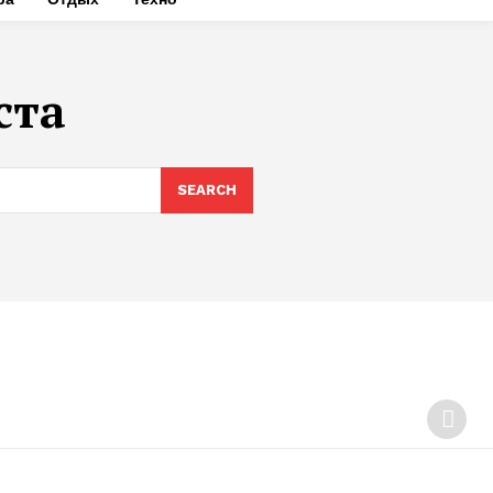
ста
SEARCH