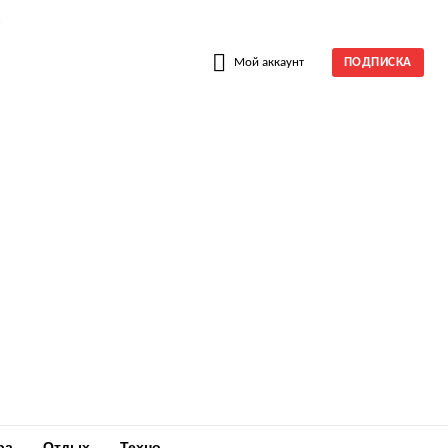
W
Мой аккаунт
ПОДПИСКА
ра
Отдых
Техно