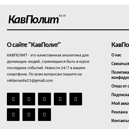
КавПолит
NEW
О сайте "КавПолит"
КавПо
КАВПОЛИТ - это качественная аналитика для
О нас
думающих людей, стремящихся быть в курсе
Связаться
последних событий. Новости 24/7 в вашем
Политика
смартфоне. По всем вопросам пишите на
конфиде
reklamasite23@gmail.com
Отказ от 
Подписк
Мой акка
Реклама
Контакты