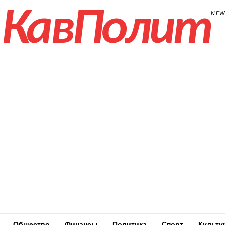
КавПолит
NE
Общество
Финансы
Политика
Спорт
Культу