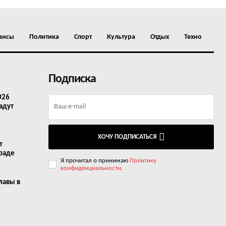
ансы
Политика
Спорт
Культура
Отдых
Техно
Подписка
026
адут
ХОЧУ ПОДПИСАТЬСЯ
т
граде
Я прочитал о принимаю
Политику
конфиденциальности
.
лавы в