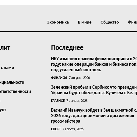
Экономика
В мире
Общество
Фин
лит
Последнее
НБУ изменил правила финмониторинга в 2
году: какие операции банков и бизнеса поп
 с нами
под усиленный контроль
ФИНАНСЫ
7 августа, 2026
нциальности
Зеленский прибыл в Сербию: что президен
ответственности
Украины будет обсуждать с Вучичем в Бел
а
ГЛАВНОЕ
7 августа, 2026
унт
Василий Иванчук войдет в Зал шахматной с
2026 году: дата церемонии и достижения
гроссмейстера
СПОРТ
7 августа, 2026