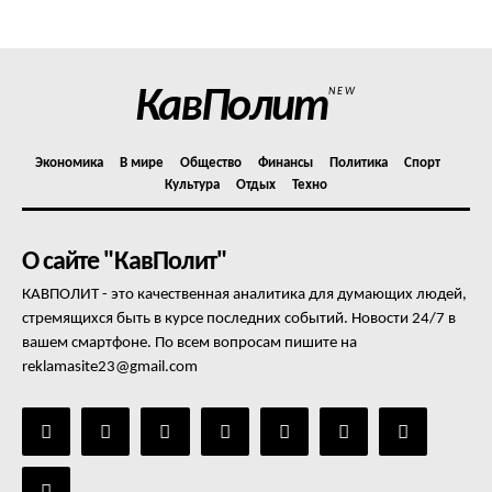
Отказ от ответственности
Подписка
Мой аккаунт
КавПолит
NEW
Реклама
Контакты
Экономика
В мире
Общество
Финансы
Политика
Спорт
Культура
Отдых
Техно
О сайте "КавПолит"
КАВПОЛИТ - это качественная аналитика для думающих людей,
стремящихся быть в курсе последних событий. Новости 24/7 в
вашем смартфоне. По всем вопросам пишите на
reklamasite23@gmail.com