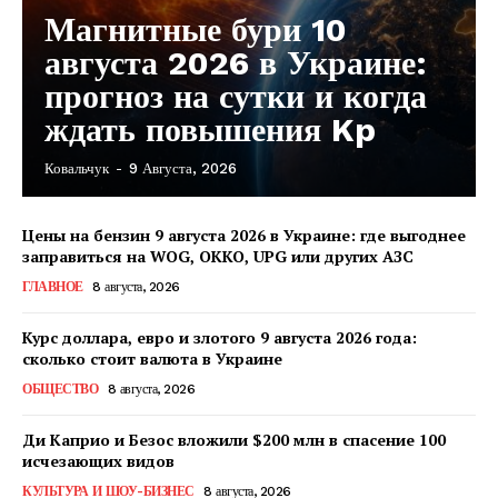
Магнитные бури 10
августа 2026 в Украине:
прогноз на сутки и когда
ждать повышения Kp
Ковальчук
-
9 Августа, 2026
Цены на бензин 9 августа 2026 в Украине: где выгоднее
заправиться на WOG, OKKO, UPG или других АЗС
ГЛАВНОЕ
8 августа, 2026
Курс доллара, евро и злотого 9 августа 2026 года:
сколько стоит валюта в Украине
ОБЩЕСТВО
8 августа, 2026
Ди Каприо и Безос вложили $200 млн в спасение 100
исчезающих видов
КавПолит
КУЛЬТУРА И ШОУ-БИЗНЕС
8 августа, 2026