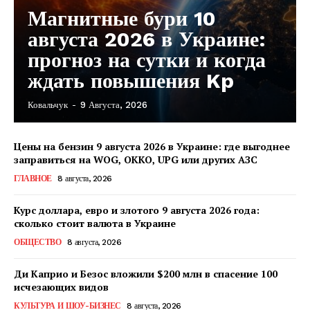
Магнитные бури 10
августа 2026 в Украине:
прогноз на сутки и когда
ждать повышения Kp
Ковальчук
-
9 Августа, 2026
Цены на бензин 9 августа 2026 в Украине: где выгоднее
заправиться на WOG, OKKO, UPG или других АЗС
ГЛАВНОЕ
8 августа, 2026
Курс доллара, евро и злотого 9 августа 2026 года:
сколько стоит валюта в Украине
ОБЩЕСТВО
8 августа, 2026
Ди Каприо и Безос вложили $200 млн в спасение 100
исчезающих видов
КавПолит
КУЛЬТУРА И ШОУ-БИЗНЕС
8 августа, 2026