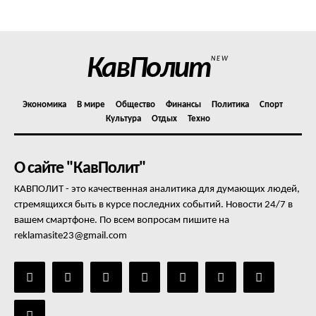
Отказ от ответственности
Подписка
Мой аккаунт
КавПолит
NEW
Реклама
Контакты
Экономика
В мире
Общество
Финансы
Политика
Спорт
Культура
Отдых
Техно
О сайте "КавПолит"
КАВПОЛИТ - это качественная аналитика для думающих людей,
стремящихся быть в курсе последних событий. Новости 24/7 в
вашем смартфоне. По всем вопросам пишите на
reklamasite23@gmail.com