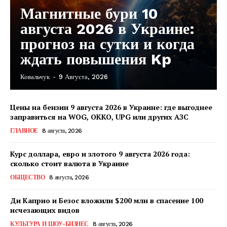
Магнитные бури 10
августа 2026 в Украине:
прогноз на сутки и когда
ждать повышения Kp
Ковальчук
-
9 Августа, 2026
Цены на бензин 9 августа 2026 в Украине: где выгоднее
заправиться на WOG, OKKO, UPG или других АЗС
ГЛАВНОЕ
8 августа, 2026
Курс доллара, евро и злотого 9 августа 2026 года:
сколько стоит валюта в Украине
ОБЩЕСТВО
8 августа, 2026
Ди Каприо и Безос вложили $200 млн в спасение 100
исчезающих видов
КавПолит
КУЛЬТУРА И ШОУ-БИЗНЕС
8 августа, 2026