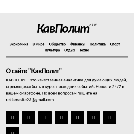
Отказ от ответственности
Подписка
Мой аккаунт
КавПолит
NEW
Реклама
Контакты
Экономика
В мире
Общество
Финансы
Политика
Спорт
Культура
Отдых
Техно
О сайте "КавПолит"
КАВПОЛИТ - это качественная аналитика для думающих людей,
стремящихся быть в курсе последних событий. Новости 24/7 в
вашем смартфоне. По всем вопросам пишите на
reklamasite23@gmail.com