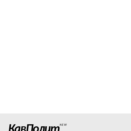
КавПолит
NEW