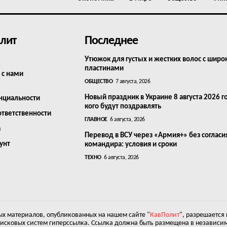
лит
Последнее
Утюжок для густых и жестких волос с шир
пластинами
 с нами
ОБЩЕСТВО
7 августа, 2026
Новый праздник в Украине 8 августа 2026 г
нциальности
кого будут поздравлять
ответственности
ГЛАВНОЕ
6 августа, 2026
а
Перевод в ВСУ через «Армия+» без согласи
унт
командира: условия и сроки
ТЕХНО
6 августа, 2026
х материалов, опубликованных на нашем сайте "
КавПолит
", разрешается
оисковых систем гиперссылка. Ссылка должна быть размещена в независим