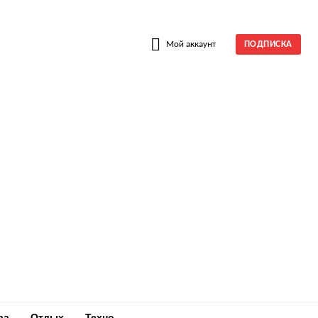
W
Мой аккаунт
ПОДПИСКА
ра
Отдых
Техно