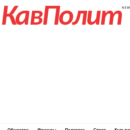
КавПолит
NE
Общество
Финансы
Политика
Спорт
Культу