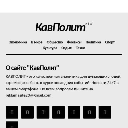
Отказ от ответственности
Подписка
Мой аккаунт
КавПолит
NEW
Реклама
Контакты
Экономика
В мире
Общество
Финансы
Политика
Спорт
Культура
Отдых
Техно
О сайте "КавПолит"
КАВПОЛИТ - это качественная аналитика для думающих людей,
стремящихся быть в курсе последних событий. Новости 24/7 в
вашем смартфоне. По всем вопросам пишите на
reklamasite23@gmail.com