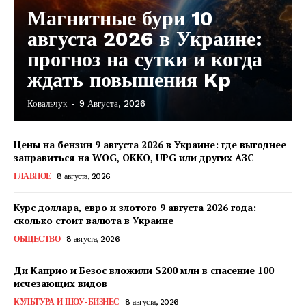
Магнитные бури 10
августа 2026 в Украине:
прогноз на сутки и когда
ждать повышения Kp
Ковальчук
-
9 Августа, 2026
Цены на бензин 9 августа 2026 в Украине: где выгоднее
заправиться на WOG, OKKO, UPG или других АЗС
ГЛАВНОЕ
8 августа, 2026
Курс доллара, евро и злотого 9 августа 2026 года:
сколько стоит валюта в Украине
ОБЩЕСТВО
8 августа, 2026
Ди Каприо и Безос вложили $200 млн в спасение 100
исчезающих видов
КавПолит
КУЛЬТУРА И ШОУ-БИЗНЕС
8 августа, 2026