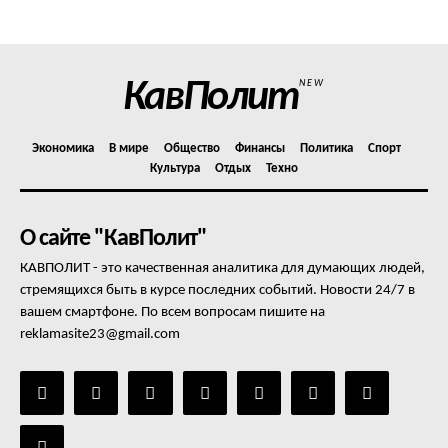
Отказ от ответственности
Подписка
Мой аккаунт
КавПолит
NEW
Реклама
Контакты
Экономика
В мире
Общество
Финансы
Политика
Спорт
Культура
Отдых
Техно
О сайте "КавПолит"
КАВПОЛИТ - это качественная аналитика для думающих людей,
стремящихся быть в курсе последних событий. Новости 24/7 в
вашем смартфоне. По всем вопросам пишите на
reklamasite23@gmail.com