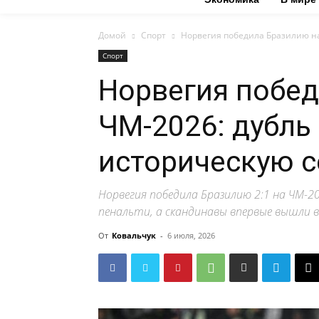
Домой
Спорт
Норвегия победила Бразилию на
Спорт
Норвегия побед
ЧМ-2026: дубль
историческую 
Норвегия победила Бразилию 2:1 на ЧМ-2
пенальти, а скандинавы впервые вышли 
От
Ковальчук
-
6 июля, 2026