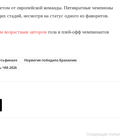
летом от европейской команды. Пятикратные чемпионы
х стадий, несмотря на статус одного из фаворитов.
ым возрастным автором
гола в плей-офф чемпионатов
ртьфинале
Норвегия победила Бразилию
ь ЧМ-2026
Следующая статья