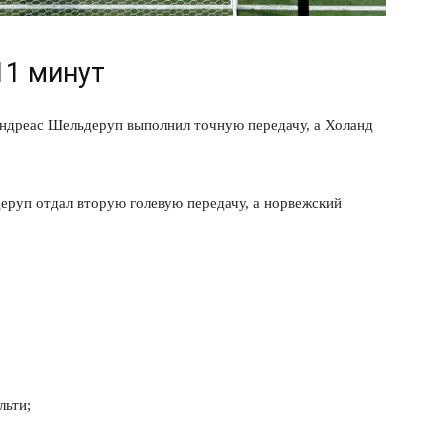
Подписка
Мой аккаунт
11 минут
Реклама
Контакты
Андреас Шельдеруп выполнил точную передачу, а Холанд
 СЕЙЧАС
деруп отдал вторую голевую передачу, а норвежский
льти;