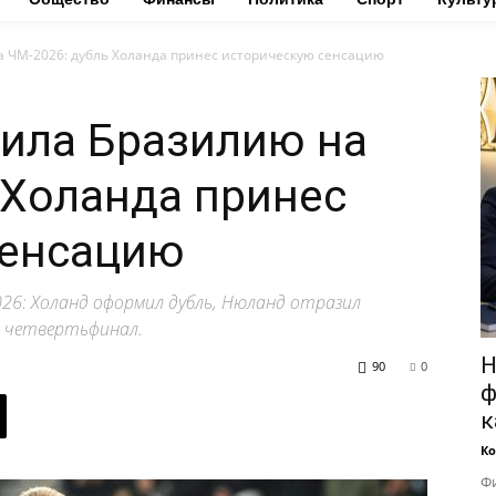
 ЧМ-2026: дубль Холанда принес историческую сенсацию
ила Бразилию на
 Холанда принес
сенсацию
026: Холанд оформил дубль, Нюланд отразил
в четвертьфинал.
Н
90
0
ф
к
Ко
Фи