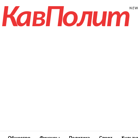
КавПолит
NE
Общество
Финансы
Политика
Спорт
Культу