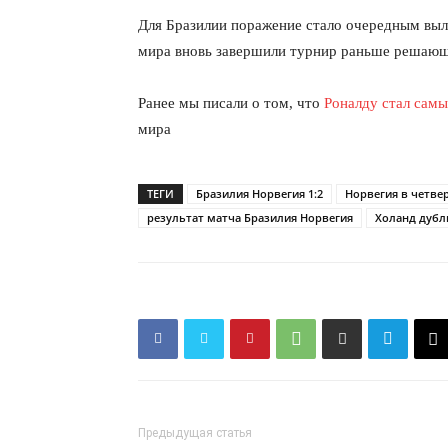
Для Бразилии поражение стало очередным вы
мира вновь завершили турнир раньше решающи
Ранее мы писали о том, что
Роналду стал сам
мира
ТЕГИ
Бразилия Норвегия 1:2
Норвегия в четве
результат матча Бразилия Норвегия
Холанд дубл
Предыдущая статья