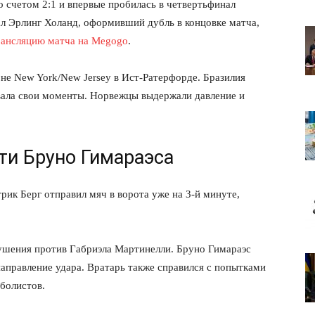
о счетом 2:1 и впервые пробилась в четвертьфинал
ал Эрлинг Холанд, оформивший дубль в концовке матча,
рансляцию матча на Megogo
.
не New York/New Jersey в Ист-Ратерфорде. Бразилия
овала свои моменты. Норвежцы выдержали давление и
ти Бруно Гимараэса
рик Берг отправил мяч в ворота уже на 3-й минуте,
рушения против Габриэла Мартинелли. Бруно Гимараэс
направление удара. Вратарь также справился с попытками
болистов.