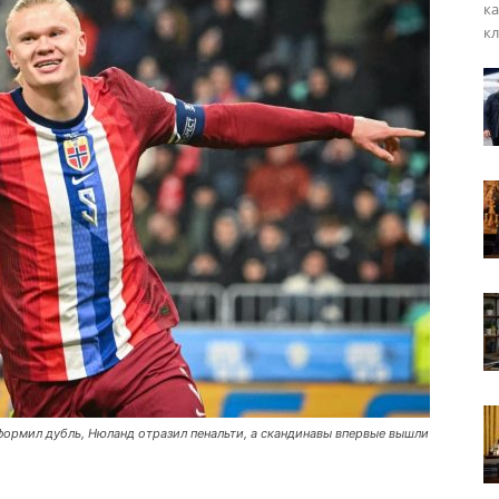
ка
кл
формил дубль, Нюланд отразил пенальти, а скандинавы впервые вышли