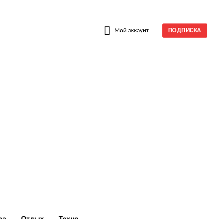
W
Мой аккаунт
ПОДПИСКА
ра
Отдых
Техно