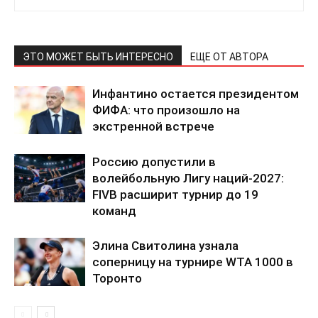
Связаться с нами
Политика конфиденциальности
ЭТО МОЖЕТ БЫТЬ ИНТЕРЕСНО
ЕЩЕ ОТ АВТОРА
Отказ от ответственности
Подписка
Инфантино остается президентом
Мой аккаунт
ФИФА: что произошло на
Реклама
экстренной встрече
Контакты
Россию допустили в
волейбольную Лигу наций-2027:
FIVB расширит турнир до 19
команд
Элина Свитолина узнала
соперницу на турнире WTA 1000 в
Торонто