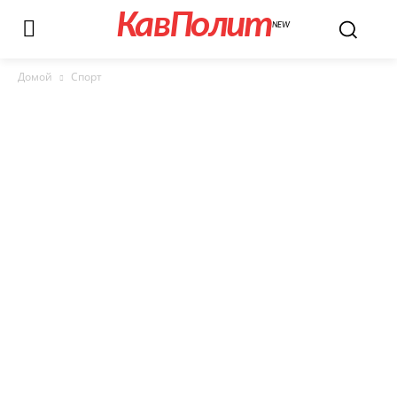
КавПолит
NEW
Домой
Спорт