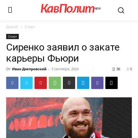
КавПолит
NEW
Домой
Спорт
Спорт
Сиренко заявил о закате
карьеры Фьюри
От
Иван Днепровский
-
5 сентября, 2024
36
0