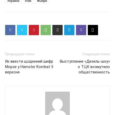
Украина
Усик
Фьюри
Предыдущая статья
Следующая статья
Як ввести щоденний шифр
Выступление «Дизель-шоу»
Морзе у Hamster Kombat 5
о ТЦК возмутило
вересня
общественность