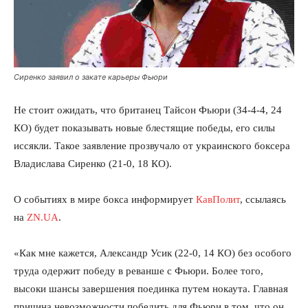
Сиренко заявил о закате карьеры Фьюри
Не стоит ожидать, что британец Тайсон Фьюри (З4-4-4, 24
КО) будет показывать новые блестящие победы, его силы
иссякли. Такое заявление прозвучало от украинского боксера
Владислава Сиренко (21-0, 18 КО).
О событиях в мире бокса информирует
КавПолит
, ссылаясь
на
ZN.UA
.
«Как мне кажется, Александр Усик (22-0, 14 КО) без особого
труда одержит победу в реванше с Фьюри. Более того,
высоки шансы завершения поединка путем нокаута. Главная
причина невозможности победить для Фьюри в том, что он