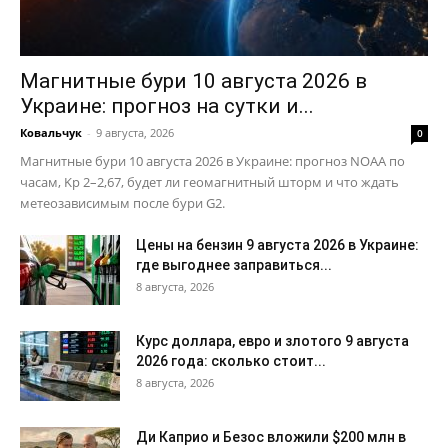
Контакты
Магнитные бури 10 августа 2026 в
Украине: прогноз на сутки и...
Ковальчук
-
9 августа, 2026
0
Магнитные бури 10 августа 2026 в Украине: прогноз NOAA по
часам, Kp 2–2,67, будет ли геомагнитный шторм и что ждать
метеозависимым после бури G2.
Цены на бензин 9 августа 2026 в Украине:
где выгоднее заправиться...
8 августа, 2026
Курс доллара, евро и злотого 9 августа
2026 года: сколько стоит...
8 августа, 2026
Ди Каприо и Безос вложили $200 млн в