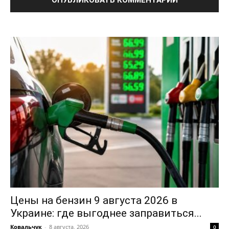
ПОДПИСАТЬСЯ СЕЙЧАС
О нас
Связаться с нами
Политика конфиденциальности
Отказ от ответственности
Подписка
Мой аккаунт
Реклама
Цены на бензин 9 августа 2026 в
Контакты
Украине: где выгоднее заправиться...
Ковальчук
-
8 августа, 2026
0