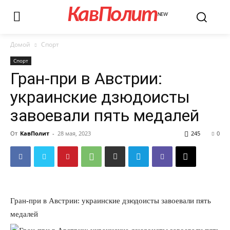
КавПолит
NEW
Домой
Спорт
Спорт
Гран-при в Австрии:
украинские дзюдоисты
завоевали пять медалей
От
КавПолит
-
28 мая, 2023
245
0
Гран-при в Австрии: украинские дзюдоисты завоевали пять
медалей