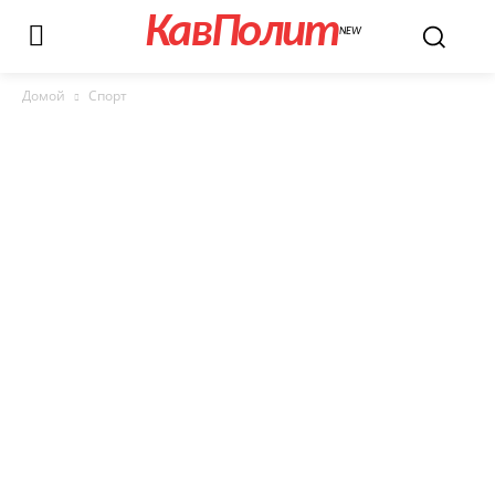
КавПолит
NEW
Домой
Спорт